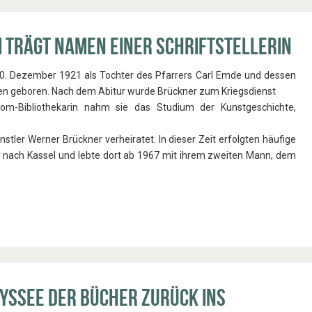
i trägt Namen einer Schriftstellerin
 10. Dezember 1921 als Toch­ter des Pfarrers Carl Emde und dessen
lsen geboren. Nach dem Abitur wurde Brückner zum Kriegsdienst
lom-Bi­bliothekarin nahm sie das Studium der Kunstge­schichte,
ler Werner Brückner verheiratet. In dieser Zeit erfolgten häufi­ge
 nach Kas­sel und lebte dort ab 1967 mit ihrem zweiten Mann, dem
dyssee der Bücher zurück ins