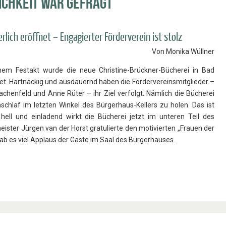
ichkeit war gefragt
rlich eröffnet – Engagierter Förderverein ist stolz
Von Monika Wüllner
nem Festakt wurde die neue Christine-Brückner-Bücherei in Bad
net. Hartnäckig und ausdauernd haben die Fördervereinsmit­glieder –
achenfeld und Anne Rüter – ihr Ziel verfolgt. Nämlich die Bücherei
schlaf im letzten Winkel des Bürgerhaus-Kellers zu ho­len. Das ist
ell und einladend wirkt die Bücherei jetzt im un­teren Teil des
ster Jürgen van der Horst gratulierte den moti­vierten „Frauen der
ab es viel Ap­plaus der Gäste im Saal des Bürgerhauses.