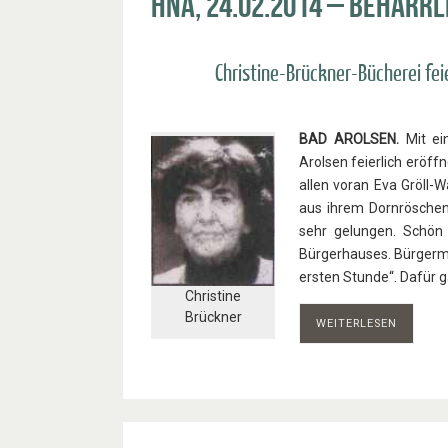
HNA, 24.02.2014 – Beharrl
Christine-Brückner-Bücherei feie
BAD AROLSEN.
Mit ei
Arolsen feierlich eröff
allen voran Eva Gröll-W
aus ihrem Dornrös­chen
sehr gelungen. Schön h
Bürgerhauses. Bürgermei
ersten Stunde“. Dafür g
Christine
Brückner
WEITERLESEN