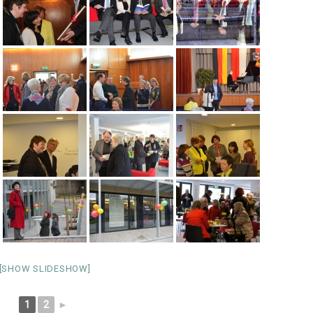
[SHOW SLIDESHOW]
1
2
►